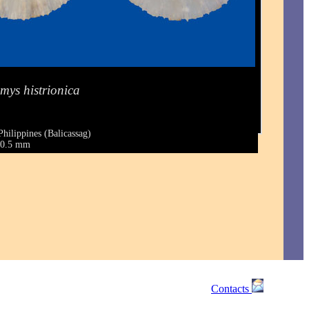
amys histrionica
Philippines (Balicassag)
 20.5 mm
Contacts