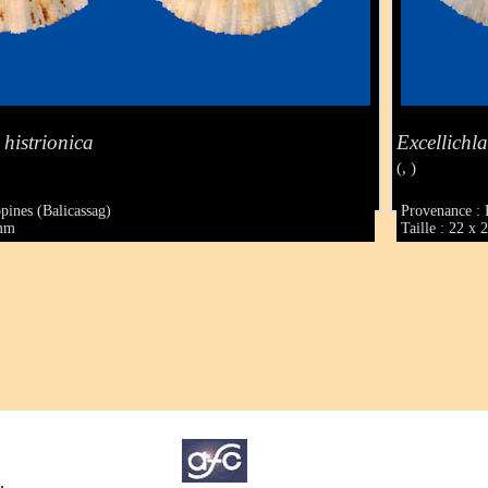
 histrionica
Excellichl
(, )
pines (Balicassag)
Provenance : 
 mm
Taille : 22 x
.