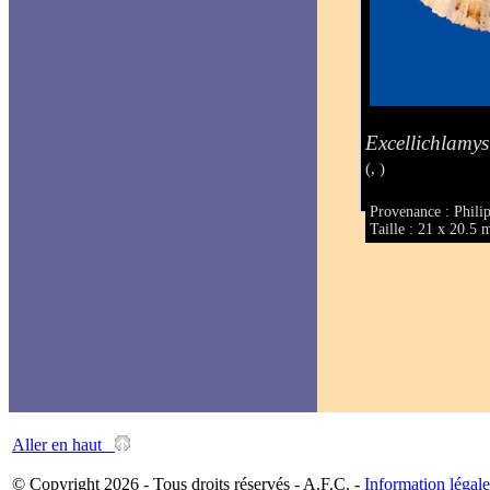
Excellichlamys
(, )
Provenance : Philip
Taille : 21 x 20.5
Aller en haut
© Copyright 2026 - Tous droits réservés - A.F.C. -
Information légale