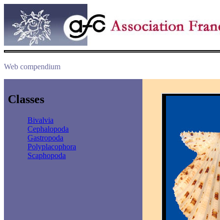
Web compendium
Classes
Bivalvia
Cephalopoda
Gastropoda
Polyplacophora
Scaphopoda