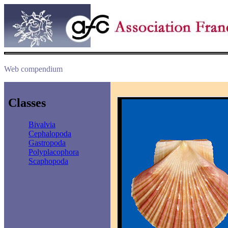
Web compendium
Classes
Bivalvia
Cephalopoda
Gastropoda
Polyplacophora
Scaphopoda