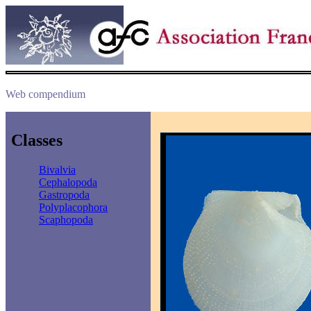
Web compendium
Classes
Bivalvia
Cephalopoda
Gastropoda
Polyplacophora
Scaphopoda