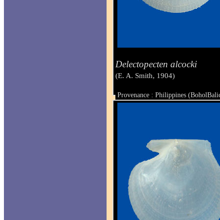
Delectopecten alcocki
(E. A. Smith, 1904)
Provenance : Philippines (BoholBali
Taille : 14.6 x 14.4 mm