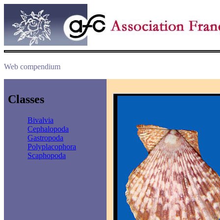
Web compendium
Classes
Bivalvia
Cephalopoda
Gastropoda
Polyplacophora
Scaphopoda