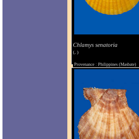
Chlamys senatoria
(, )
Provenance : Philippines (Masbate)
Taille : 63.5 x 70.3 mm