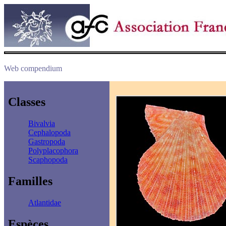
Web compendium
Classes
Bivalvia
Cephalopoda
Gastropoda
Polyplacophora
Scaphopoda
Familles
Atlantidae
Espèces