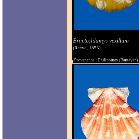
Bractechlamys vexillum
(Reeve, 1853)
Provenance : Philippines (Bantayan)
Taille : 24.6 x 27 mm