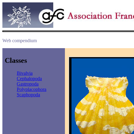
Web compendium
Classes
Bivalvia
Cephalopoda
Gastropoda
Polyplacophora
Scaphopoda