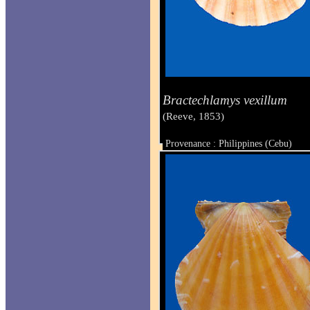
Bractechlamys vexillum
(Reeve, 1853)
Provenance : Philippines (Cebu)
Taille : 45 x 48 mm