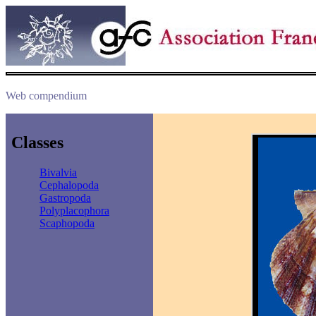
Web compendium
Classes
Bivalvia
Cephalopoda
Gastropoda
Polyplacophora
Scaphopoda