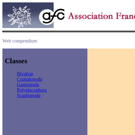
Web compendium
Classes
Bivalvia
Cephalopoda
Gastropoda
Polyplacophora
Scaphopoda