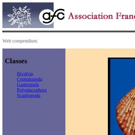
Web compendium
Classes
Bivalvia
Cephalopoda
Gastropoda
Polyplacophora
Scaphopoda