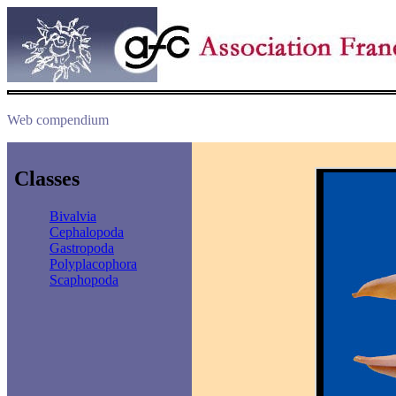
Web compendium
Classes
Bivalvia
Cephalopoda
Gastropoda
Polyplacophora
Scaphopoda