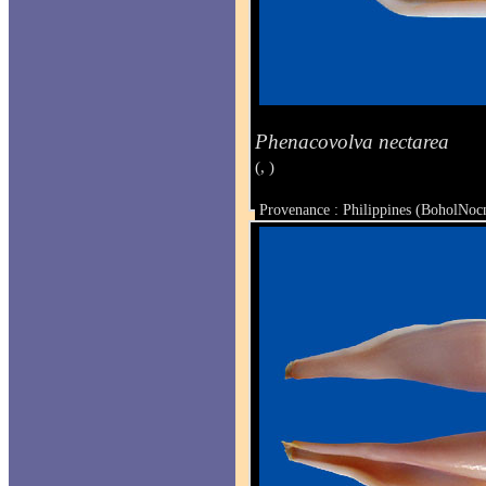
Phenacovolva nectarea
(, )
Provenance : Philippines (BoholNoc
Taille : 37.8 mm