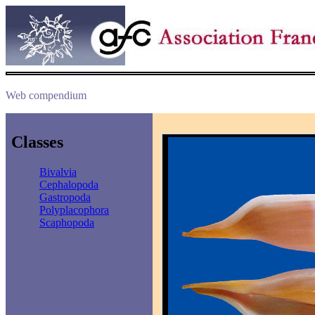
Web compendium
Classes
Bivalvia
Cephalopoda
Gastropoda
Polyplacophora
Scaphopoda