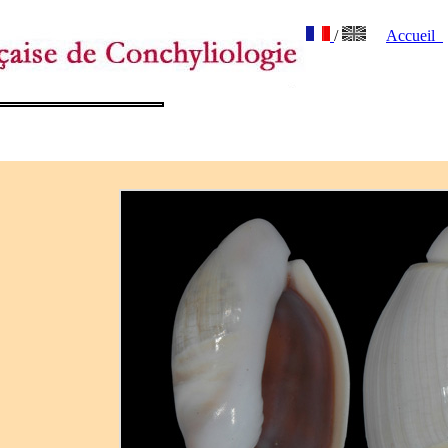
/
Accueil