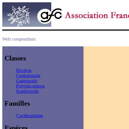
Web compendium
Classes
Bivalvia
Cephalopoda
Gastropoda
Polyplacophora
Scaphopoda
Familles
Cochlespiridae
Espèces