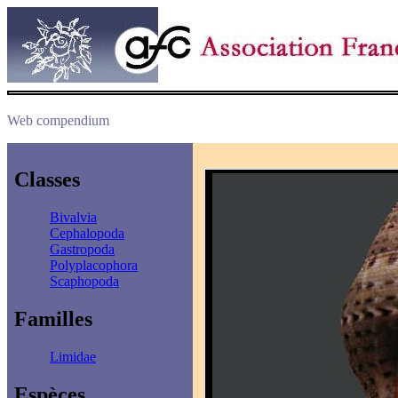
Web compendium
Classes
Bivalvia
Cephalopoda
Gastropoda
Polyplacophora
Scaphopoda
Familles
Limidae
Espèces