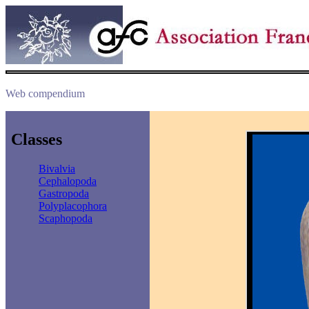
Web compendium
Classes
Bivalvia
Cephalopoda
Gastropoda
Polyplacophora
Scaphopoda