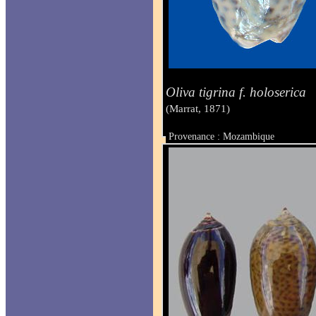
Oliva tigrina f. holoserica
(Marrat, 1871)
Provenance : Mozambique
Taille : 36.6 mm