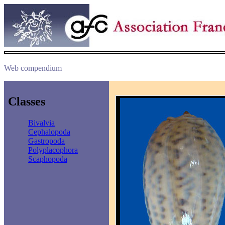
Web compendium
Classes
Bivalvia
Cephalopoda
Gastropoda
Polyplacophora
Scaphopoda