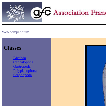
Web compendium
Classes
Bivalvia
Cephalopoda
Gastropoda
Polyplacophora
Scaphopoda