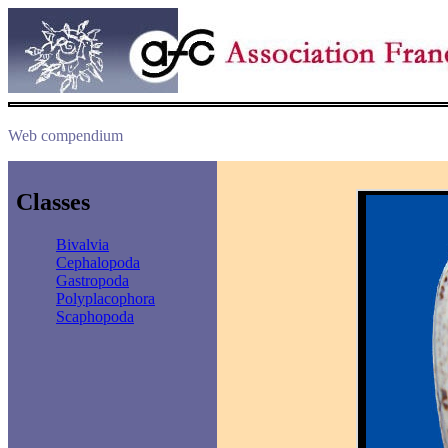
Web compendium
Classes
Bivalvia
Cephalopoda
Gastropoda
Polyplacophora
Scaphopoda