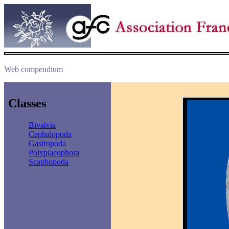
Web compendium
Classes
Bivalvia
Cephalopoda
Gastropoda
Polyplacophora
Scaphopoda