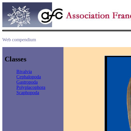
Web compendium
Classes
Bivalvia
Cephalopoda
Gastropoda
Polyplacophora
Scaphopoda