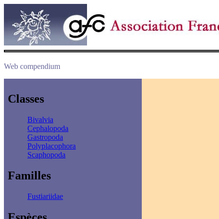
Web compendium
Classes
Bivalvia
Cephalopoda
Gastropoda
Polyplacophora
Scaphopoda
Familles
Fustiariidae
Espèces