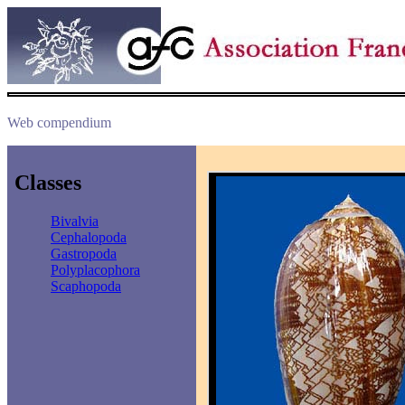
Web compendium
Classes
Bivalvia
Cephalopoda
Gastropoda
Polyplacophora
Scaphopoda