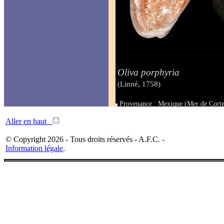
Oliva porphyria
(Linné, 1758)
Provenance : Mexique (Mer de Corte
Taille : 12.2 mm
Aller en haut
© Copyright 2026 - Tous droits réservés - A.F.C. -
Information légale
.