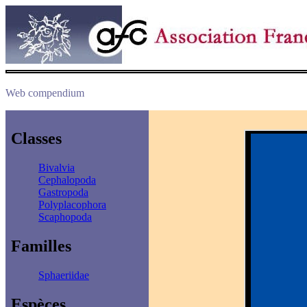
Web compendium
Classes
Bivalvia
Cephalopoda
Gastropoda
Polyplacophora
Scaphopoda
Familles
Sphaeriidae
Espèces