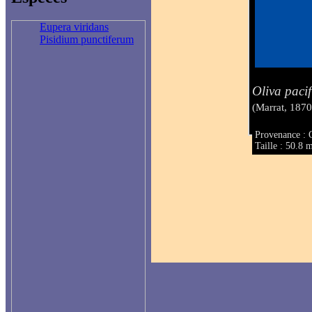
Eupera viridans
Pisidium punctiferum
Oliva pacif
(Marrat, 1870
Provenance : O
Taille : 50.8