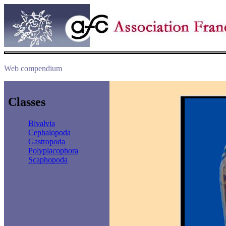
Web compendium
Classes
Bivalvia
Cephalopoda
Gastropoda
Polyplacophora
Scaphopoda