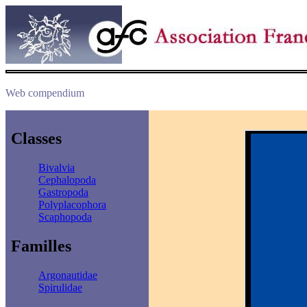
Web compendium
Classes
Bivalvia
Cephalopoda
Gastropoda
Polyplacophora
Scaphopoda
Familles
Argonautidae
Spirulidae