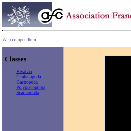
Web compendium
Classes
Bivalvia
Cephalopoda
Gastropoda
Polyplacophora
Scaphopoda