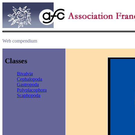
Web compendium
Classes
Bivalvia
Cephalopoda
Gastropoda
Polyplacophora
Scaphopoda