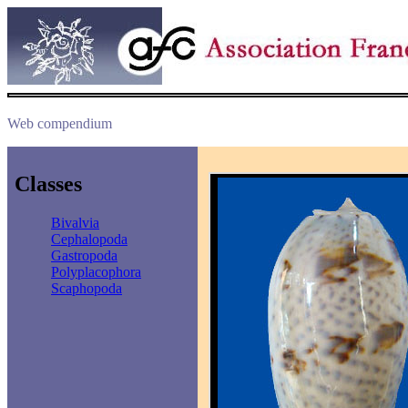
Web compendium
Classes
Bivalvia
Cephalopoda
Gastropoda
Polyplacophora
Scaphopoda