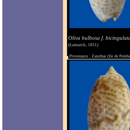
Oliva bulbosa f. bicingulat
(Lamarck, 1811)
Provenance : Zanzibar (Ile de Pemb
Taille : 46.3 mm