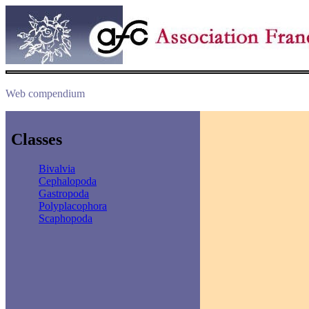
Web compendium
Classes
Bivalvia
Cephalopoda
Gastropoda
Polyplacophora
Scaphopoda