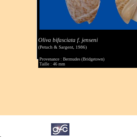
Oliva bifasciata f. jenseni
(Petuch & Sargent, 1986)
Provenance : Bermudes (Bridgetown)
Taille : 46 mm
.