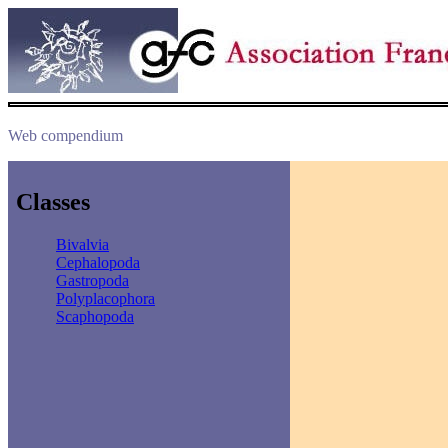
Web compendium
Classes
Bivalvia
Cephalopoda
Gastropoda
Polyplacophora
Scaphopoda