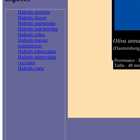
Haliotis assinina
Haliotis discus
Haliotis marmorata
Haliotis pulcherrima
Haliotis rubra
Oliva annul
Haliotis rugosa
rodriguensis
(Dautzenberg
Haliotis tuberculata
Haliotis tuberculata
Provenance : 
coccinea
Taille : 48 m
Haliotis varia