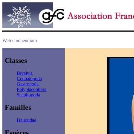
Web compendium
Classes
Bivalvia
Cephalopoda
Gastropoda
Polyplacophora
Scaphopoda
Familles
Haliotidae
Espèces