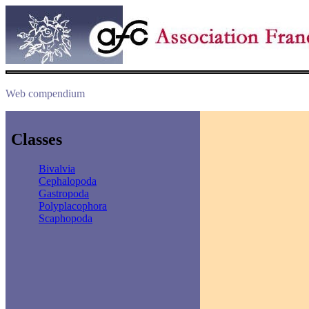
Web compendium
Classes
Bivalvia
Cephalopoda
Gastropoda
Polyplacophora
Scaphopoda