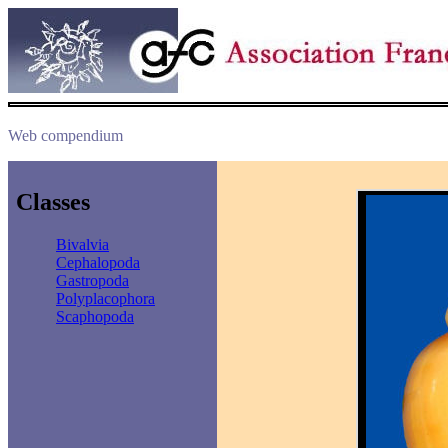
Web compendium
Classes
Bivalvia
Cephalopoda
Gastropoda
Polyplacophora
Scaphopoda