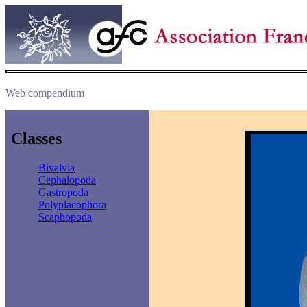
Web compendium
Classes
Bivalvia
Cephalopoda
Gastropoda
Polyplacophora
Scaphopoda