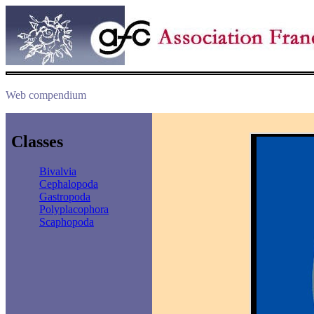
Web compendium
Classes
Bivalvia
Cephalopoda
Gastropoda
Polyplacophora
Scaphopoda