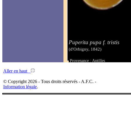
Puperita pupa f. tristis
(d'Orbigny, 1842)
Provenance : Antilles
Taille : 92 mm
Aller en haut
© Copyright 2026 - Tous droits réservés - A.F.C. -
Information légale
.