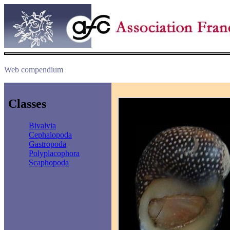
Web compendium
Classes
Bivalvia
Cephalopoda
Gastropoda
Polyplacophora
Scaphopoda