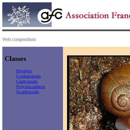
Web compendium
Classes
Bivalvia
Cephalopoda
Gastropoda
Polyplacophora
Scaphopoda