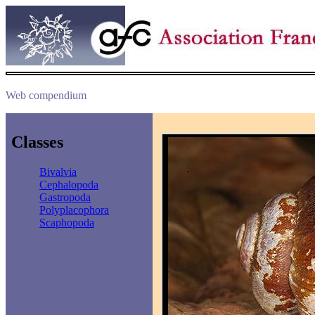
Web compendium
Classes
Bivalvia
Cephalopoda
Gastropoda
Polyplacophora
Scaphopoda