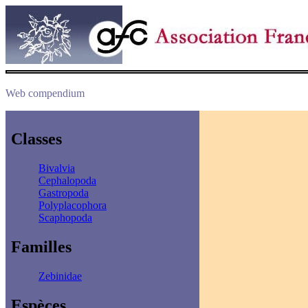
Web compendium
Classes
Bivalvia
Cephalopoda
Gastropoda
Polyplacophora
Scaphopoda
Familles
Zebinidae
Espèces