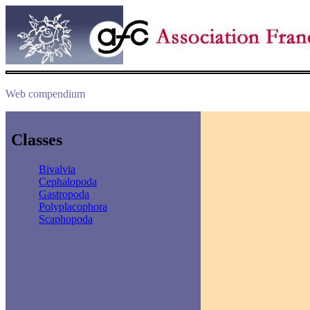
Web compendium
Classes
Bivalvia
Cephalopoda
Gastropoda
Polyplacophora
Scaphopoda