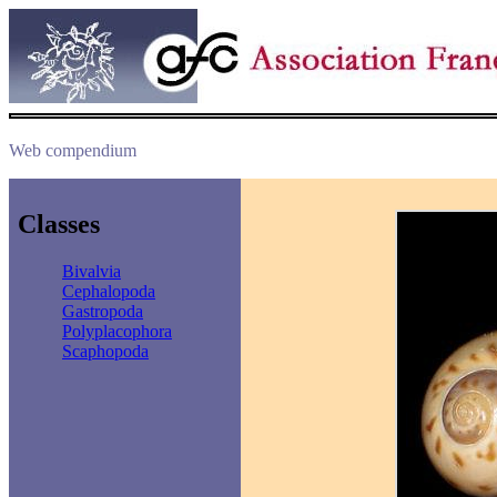
Web compendium
Classes
Bivalvia
Cephalopoda
Gastropoda
Polyplacophora
Scaphopoda