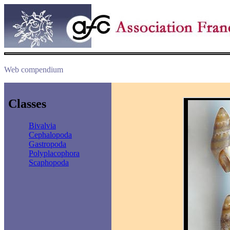
Web compendium
Classes
Bivalvia
Cephalopoda
Gastropoda
Polyplacophora
Scaphopoda