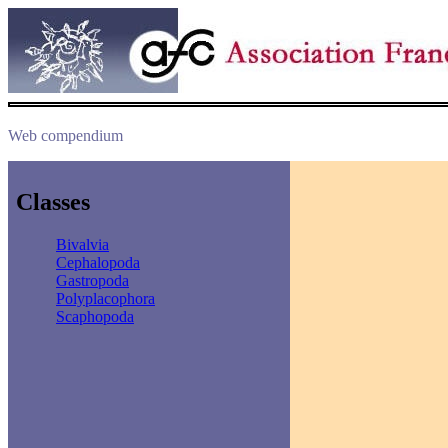
Web compendium
Classes
Bivalvia
Cephalopoda
Gastropoda
Polyplacophora
Scaphopoda