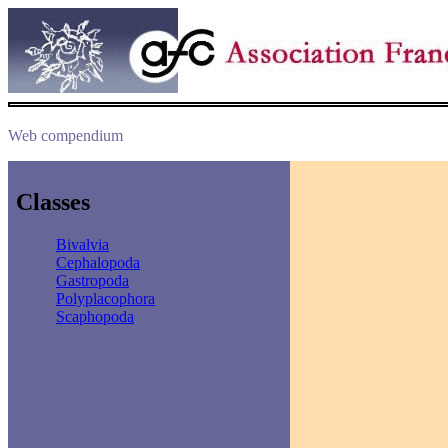
Web compendium
Classes
Bivalvia
Cephalopoda
Gastropoda
Polyplacophora
Scaphopoda