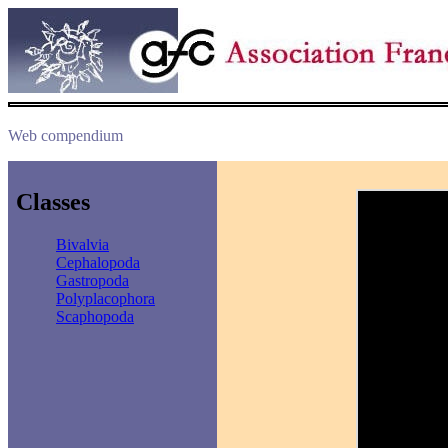
Web compendium
Classes
Bivalvia
Cephalopoda
Gastropoda
Polyplacophora
Scaphopoda