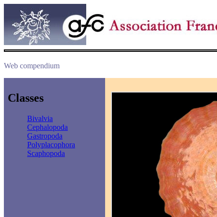
Web compendium
Classes
Bivalvia
Cephalopoda
Gastropoda
Polyplacophora
Scaphopoda