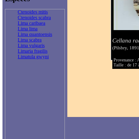
Ctenoides mitis
Ctenoides scabra
Lima caribaea
Lima lima
Lima quantoensis
Cellana rad
Lima scabra
Lima vulgaris
(Pilsbry, 1891
Limaria fragilis
Limatula gwyni
Provenance : 
Taille : de 1