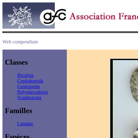
Web compendium
Classes
Bivalvia
Cephalopoda
Gastropoda
Polyplacophora
Scaphopoda
Familles
Limidae
Espèces