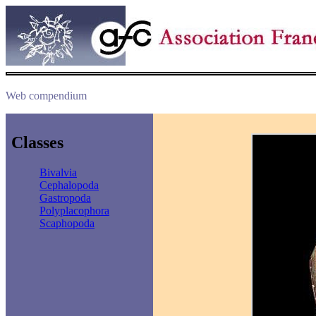
Web compendium
Classes
Bivalvia
Cephalopoda
Gastropoda
Polyplacophora
Scaphopoda