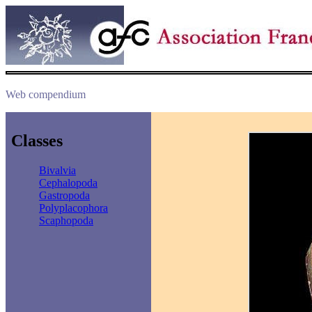
Web compendium
Classes
Bivalvia
Cephalopoda
Gastropoda
Polyplacophora
Scaphopoda