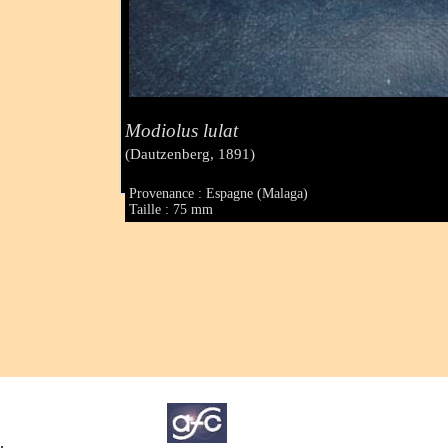
Modiolus lulat
(Dautzenberg, 1891)
Provenance : Espagne (Malaga)
Taille : 75 mm
.