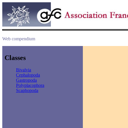
Web compendium
Classes
Bivalvia
Cephalopoda
Gastropoda
Polyplacophora
Scaphopoda