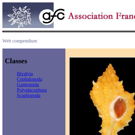
Web compendium
Classes
Bivalvia
Cephalopoda
Gastropoda
Polyplacophora
Scaphopoda